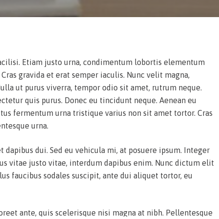
acilisi. Etiam justo urna, condimentum lobortis elementum
s. Cras gravida et erat semper iaculis. Nunc velit magna,
 Nulla ut purus viverra, tempor odio sit amet, rutrum neque.
ectetur quis purus. Donec eu tincidunt neque. Aenean eu
us fermentum urna tristique varius non sit amet tortor. Cras
entesque urna.
et dapibus dui. Sed eu vehicula mi, at posuere ipsum. Integer
us vitae justo vitae, interdum dapibus enim. Nunc dictum elit
s faucibus sodales suscipit, ante dui aliquet tortor, eu
oreet ante, quis scelerisque nisi magna at nibh. Pellentesque