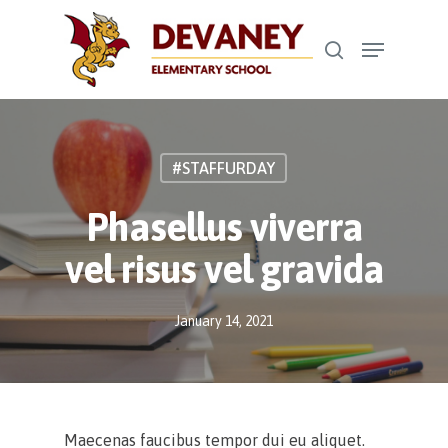
Skip
Menu
to
search
Close
main
Menu
content
#STAFFURDAY
Phasellus viverra
vel risus vel gravida
January 14, 2021
Maecenas faucibus tempor dui eu aliquet.