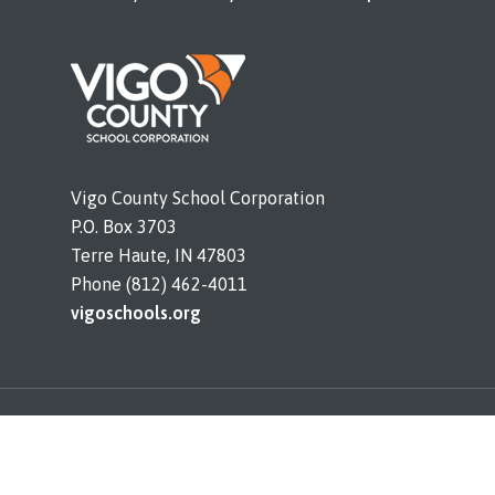
Vigo County School Corporation
P.O. Box 3703
Terre Haute, IN 47803
Phone (812) 462-4011
vigoschools.org
© 2026 DeVaney. All rights reserved. |
Legal
Notices and Bids