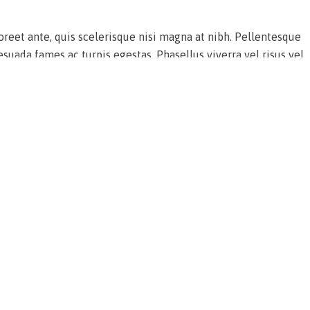
oreet ante, quis scelerisque nisi magna at nibh. Pellentesque
suada fames ac turpis egestas. Phasellus viverra vel risus vel
us dictum sit amet. Nulla facilisi. Curabitur sed ante in
titor augue, eget finibus felis laoreet a. Ut vel est metus.
sellus iaculis nec turpis eu elementum. Sed cursus venenatis
 quis aliquet enim varius. Mauris vel ultricies risus. Proin
tur adipiscing elit. Praesent facilisis ornare ligula, lacinia
us et ultrices posuere cubilia curae; Quisque efficitur
sit amet felis vel sapien malesuada ullamcorper. Nullam mollis
Nunc sollicitudin a nulla id porta. Nulla facilisi. Phasellus
 vehicula orci. Cras tellus ex, consectetur id lobortis in,
c dignissim leo.