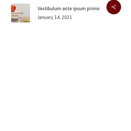
Vestibulum ante ipsum primis
January 14, 2021
Phasellus viverra vel risus vel
gravida
January 14, 2021
Maecenas faucibus tempor dui
eu aliquet
January 14, 2021