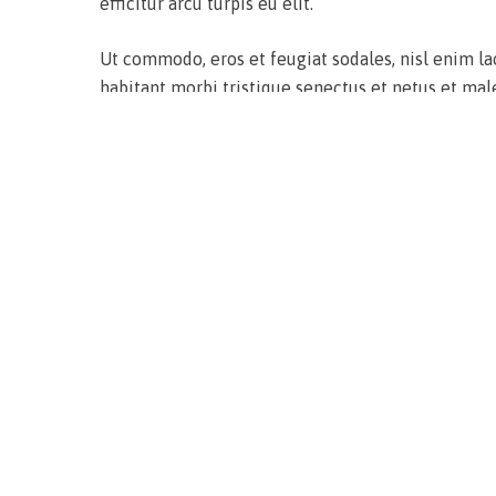
efficitur arcu turpis eu elit.
Ut commodo, eros et feugiat sodales, nisl enim la
habitant morbi tristique senectus et netus et male
gravida. Nulla faucibus ornare nibh, sed iaculis lac
magna egestas congue eu non felis. Sed semper port
Integer viverra euismod sapien sed ultricies. Pha
ultrices. Praesent faucibus metus ut ipsum iaculis,
nec leo massa. Lorem ipsum dolor sit amet, consecte
pulvinar sapien tempor sed.
Vestibulum ante ipsum primis in faucibus orci luct
sagittis nulla, in dignissim est commodo sed. In 
sodales mauris, hendrerit molestie arcu ornare ac. 
vel dignissim diam. Maecenas non efficitur nibh, in
molestie sed ligula. Proin sit amet eleifend elit, a