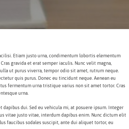
acilisi. Etiam justo urna, condimentum lobortis elementum
s. Cras gravida et erat semper iaculis. Nunc velit magna,
 Nulla ut purus viverra, tempor odio sit amet, rutrum neque.
ectetur quis purus. Donec eu tincidunt neque. Aenean eu
us fermentum urna tristique varius non sit amet tortor. Cras
entesque urna.
et dapibus dui. Sed eu vehicula mi, at posuere ipsum. Integer
us vitae justo vitae, interdum dapibus enim. Nunc dictum elit
s faucibus sodales suscipit, ante dui aliquet tortor, eu