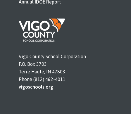
Annual IDOE Report
Vigo County School Corporation
P.O. Box 3703
Terre Haute, IN 47803
Phone (812) 462-4011
vigoschools.org
© 2026 Sugar Creek Consolidated. All rights
reserved. |
Legal Notices and Bids