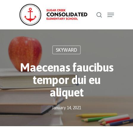
Skip
Menu
to
search
Close
main
Menu
content
SKYWARD
Maecenas faucibus
tempor dui eu
aliquet
January 14, 2021