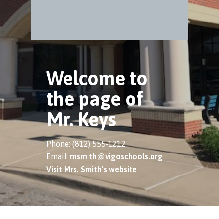
Welcome to
the page of
Mr. Keys
Phone: (812) 555-1212
Email:
msmith@vigoschools.org
Visit Mrs. Smith’s website